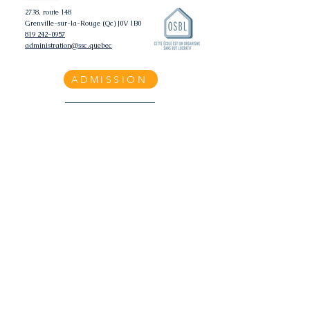
2738, route 148
Grenville-sur-la-Rouge (Qc) J0V 1B0
819 242-0957
administration@ssc.quebec
ADMISSION
Carrière
Politique de confidentialité
Merci à notre ambassadeur